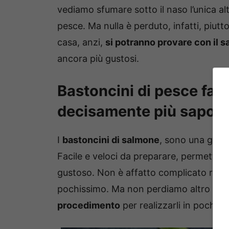
vediamo sfumare sotto il naso l’unica al
pesce. Ma nulla è perduto, infatti, piutt
casa, anzi,
si potranno provare con il 
ancora più gustosi.
Bastoncini di pesce fatt
decisamente più saporit
I
bastoncini di salmone
, sono una gusto
Facile e veloci da preparare, permetton
gustoso. Non è affatto complicato replic
pochissimo. Ma non perdiamo altro tem
procedimento
per realizzarli in poche 