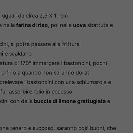
i uguali da circa 2,5 X 11 cm
 nella
farina di riso
, poi nelle
uova
sbattute e
ni, si potrà passare alla frittura
mi
e scaldarlo
tura di 170° immergere i bastoncini, pochi
ti o fino a quando non saranno dorati
relevare i bastoncini con una schiumarola e
far assorbire l’olio in eccesso
cini con della
buccia di limone grattugiata
e
one tenero e succoso, saranno così buoni, che