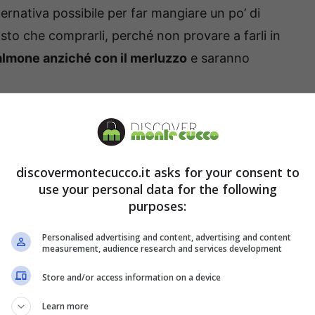
ternativa possibile per far mangiare un po’ di
osto che comprarli, perché non provare a farli in
salmone anziché con il merluzzo
e saranno
i in casa, con il salmone sono
i
discovermontecucco.it asks for your consent to
use your personal data for the following
sa variante dei classici bastoncini di pesce.
purposes:
o di portare in tavola un secondo piato sano e
are la ricetta, anzi, ci vorrà davvero
Personalised advertising and content, advertising and content
measurement, audience research and services development
po e scopriamo subito
ingredienti e
Store and/or access information on a device
mosse.
Learn more