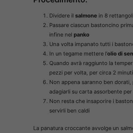
Dividere il
salmone
in 8 rettangol
Passare ciascun bastoncino prima
infine nel
panko
Una volta impanato tutti i bastonci
In un tegame mettere l’
olio di se
Quando avrà raggiunto la tempera
pezzi per volta, per circa 2 minu
Non appena saranno ben dorati, p
adagiarli su carta assorbente per 
Non resta che insaporire i baston
servirli ben caldi
La panatura croccante avvolge un salm