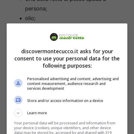
persona;
olio;
sale e pepe macinato;
buccia grattugiata di un limone;
succo di limone;
discovermontecucco.it asks for your
origano;
consent to use your personal data for the
following purposes:
un ciuffo di prezzemolo;
pan grattato;
Personalised advertising and content, advertising and
content measurement, audience research and
aglio tritato.
services development
Store and/or access information on a device
Andiamo a vedere, invece, in quanti e quali
passaggi si articola la preparazione.
Learn more
Your personal data will be processed and information from
your device (cookies, unique identifiers, and other device
data) may be stored by, accessed by and shared with 319