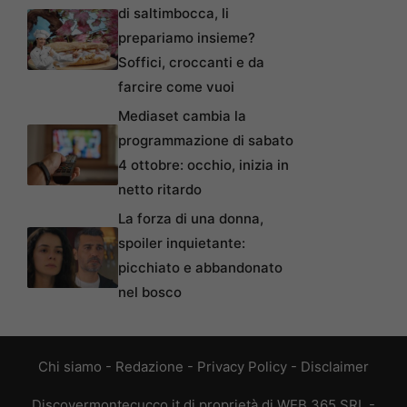
di saltimbocca, li
prepariamo insieme?
Soffici, croccanti e da
farcire come vuoi
Mediaset cambia la
programmazione di sabato
4 ottobre: occhio, inizia in
netto ritardo
La forza di una donna,
spoiler inquietante:
picchiato e abbandonato
nel bosco
Chi siamo
-
Redazione
-
Privacy Policy
-
Disclaimer
Discovermontecucco.it di proprietà di WEB 365 SRL -