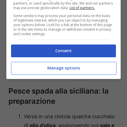
partners, or used specifically by this site. We and our partners
may use precise geolocation data.
List of partners.
Some vendors may process your personal data on the basis
of legitimate interest, which you can object to by managing
your options below. Look for a link at the bottom of this page
or in the site menu to manage or withdraw consent in privacy
and cookie settings.
Consent
Manage options
Pesce spada alla siciliana: ecco tutti gli ingredienti
(Discovermontecucco.it) – screen da Youtube
Pesce spada alla siciliana: la
preparazione
Versa in una ciotola qualche cucchiaio
di
olio d’oliva
, aggiungendo poi
sale e