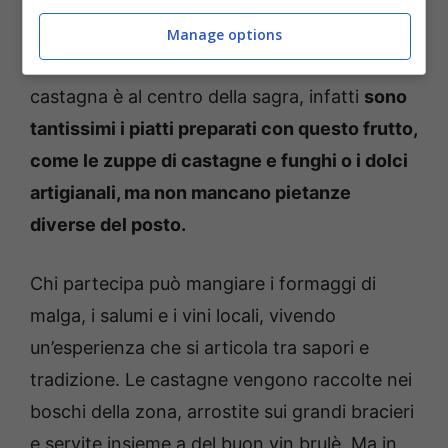
ogni stradina della zona, ogni casa e vicoletto
nascosto, con le dimore in pietra che creano
Manage options
uno sfondo bellissimo. Ovviamente la
castagna è al centro della sagra, infatti
sono
tantissimi i piatti preparati con questo frutto,
come le zuppe di castagne e funghi o i dolci
artigianali, ma non mancano pietanze
diverse del posto.
Chi partecipa può mangiare i formaggi di
malga, i salumi e i vini locali, vivendo
un’esperienza che si articola tra sapori e
tradizione. Le castagne vengono raccolte nei
boschi della zona, arrostite sui grandi bracieri
e servite insieme a del buon vin brulè. Ma in