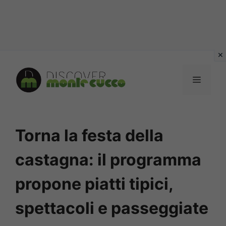
Vai
al
MENU
contenuto
Torna la festa della
castagna: il programma
propone piatti tipici,
spettacoli e passeggiate