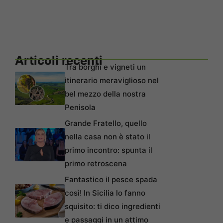
Articoli recenti
Tra borghi e vigneti un
itinerario meraviglioso nel
bel mezzo della nostra
Penisola
Grande Fratello, quello
nella casa non è stato il
primo incontro: spunta il
primo retroscena
Fantastico il pesce spada
così! In Sicilia lo fanno
squisito: ti dico ingredienti
e passaggi in un attimo