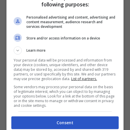
following purposes:
Personalised advertising and content, advertising and
content measurement, audience research and
services development
Store and/or access information on a device
Learn more
Your personal data will be processed and information from
your device (cookies, unique identifiers, and other device
data) may be stored by, accessed by and shared with 319
partners, or used specifically by this site. We and our partners
may use precise geolocation data.
List of partners.
Festa della castagna, dove si svolge e quando inizia: il
programma è ricchissimo – discovermontecucco.it
Some vendors may process your personal data on the basis
of legitimate interest, which you can object to by managing
your options below. Look for a link at the bottom of this page
or in the site menu to manage or withdraw consent in privacy
Questa festa è una delle più attese dell’anno e
and cookie settings.
si svolge il sabato e la domenica. In questo
periodo il profumo delle caldarroste invade
Consent