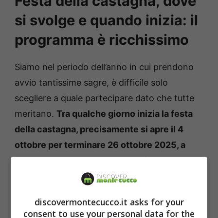
Festa della castagna, dove
si svolge e quando inizia: il
programma è ricchissimo
Siamo nel periodo dell’anno in cui prendono
avvio tantissime sagre, è difficile solo
scegliere a quale partecipare dato che tutte
meritano.
Tra qualche giorno inizia la festa
della castagna, precisamente si apre il 4
ottobre per terminare 26 ottobre 2025, a
Mezzomonte, in Veneto.
Si terrà per un
periodo abbastanza lungo, quindi chi vuole
partecipare ha la possibilità di scegliere in
discovermontecucco.it asks for your
quale data andare.
consent to use your personal data for the