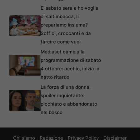
E’ sabato sera e ho voglia
di saltimbocca, li
prepariamo insieme?
Soffici, croccanti e da
farcire come vuoi
Mediaset cambia la
programmazione di sabato
4 ottobre: occhio, inizia in
netto ritardo
La forza di una donna,
spoiler inquietante:
picchiato e abbandonato
nel bosco
Chi siamo
-
Redazione
-
Privacy Policy
-
Disclaimer