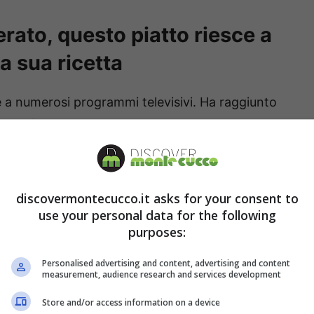
erato, questo piatto riesce a
la sua ricetta
 a numerosi programmi televisivi. Ha raggiunto
 ma poi è sbarcato anche in show come ‘Detto
erso il suo profilo di Instagram, ha proposto una
che di battere la pizza.
discovermontecucco.it asks for your consent to
atorio’.
Nel momento in cui ha assaggiato il
use your personal data for the following
purposes:
 fornito tutte le indicazioni per aiutare i suoi fan
Personalised advertising and content, advertising and content
measurement, audience research and services development
Store and/or access information on a device