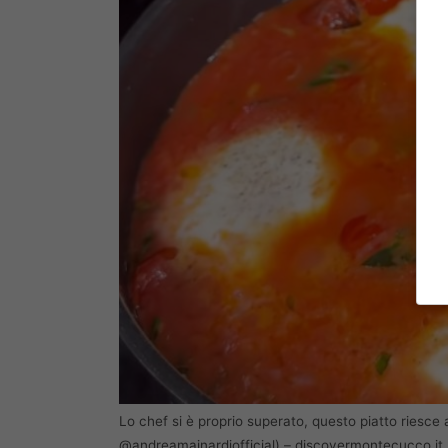
Lo chef si è proprio superato, questo piatto riesce a
@andreamainardiofficial) – discovermontecucco.it