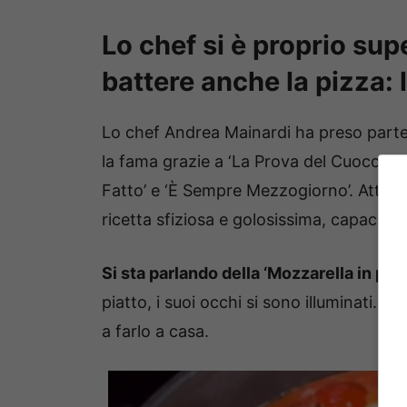
Lo chef si è proprio sup
battere anche la pizza: 
Lo chef Andrea Mainardi ha preso parte
la fama grazie a ‘La Prova del Cuoco’,
Fatto’ e ‘È Sempre Mezzogiorno’. Attrav
ricetta sfiziosa e golosissima, capace an
Si sta parlando della ‘Mozzarella in purg
piatto, i suoi occhi si sono illuminati. Ha
a farlo a casa.