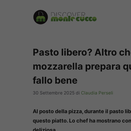
Vai
al
contenuto
Pasto libero? Altro c
mozzarella prepara qu
fallo bene
30 Settembre 2025
di
Claudia Perseli
Al posto della pizza, durante il pasto l
questo piatto. Lo chef ha mostrano come
deliziosa.