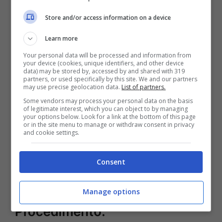
Come cucinare la pasta e patate ‘azzeccata’ come la fanno
Store and/or access information on a device
a Napoli: il tocco ‘segreto’ degli chef –
discovermontecucco.it
Learn more
Your personal data will be processed and information from
Ingredienti per 4 persone:
your device (cookies, unique identifiers, and other device
data) may be stored by, accessed by and shared with 319
partners, or used specifically by this site. We and our partners
3 patate;
may use precise geolocation data.
List of partners.
Some vendors may process your personal data on the basis
1/2 cipolla;
of legitimate interest, which you can object to by managing
your options below. Look for a link at the bottom of this page
250 grammi di pasta corta;
or in the site menu to manage or withdraw consent in privacy
and cookie settings.
5 pomodorini;
20 grammi di parmigiano;
Consent
250 grammi di provola affumicata;
Basilico, olio e sale, q.b.
Manage options
Procedimento: