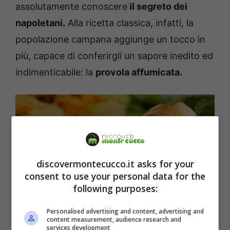
assolutamente conoscere
il segreto dei
napoletani.
Alla ricetta classica, infatti, la
popolazione campana aggiunge un tocco in
più, capace di conferirgli un sapore inedito ed
indimenticabile: la
provola affumicata.
discovermontecucco.it asks for your
consent to use your personal data for the
following purposes:
Personalised advertising and content, advertising and
content measurement, audience research and
services development