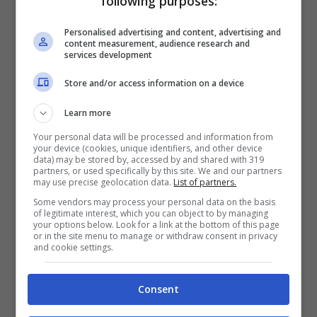
following purposes:
basta guardare al maggior numero di giorni di
Personalised advertising and content, advertising and
sforamento dei limiti di PM10, cioè del
content measurement, audience research and
services development
particolato fine. E Milano, con i suoi
Store and/or access information on a device
1.400.000 e passa abitanti nel solo Comune, è
solo la seconda in classifica. La città della
Learn more
Madonnina ha infatti raggiunto in un anno i
Your personal data will be processed and information from
your device (cookies, unique identifiers, and other device
68 giorni di sforamento, superando così
data) may be stored by, accessed by and shared with 319
partners, or used specifically by this site. We and our partners
Verona
, che si è fermata a 66, e
Vicenza
, al
may use precise geolocation data.
List of partners.
quarto posto della speciale classifica, con 64
Some vendors may process your personal data on the basis
of legitimate interest, which you can object to by managing
giorni di trasgressione.
your options below. Look for a link at the bottom of this page
or in the site menu to manage or withdraw consent in privacy
and cookie settings.
Consent