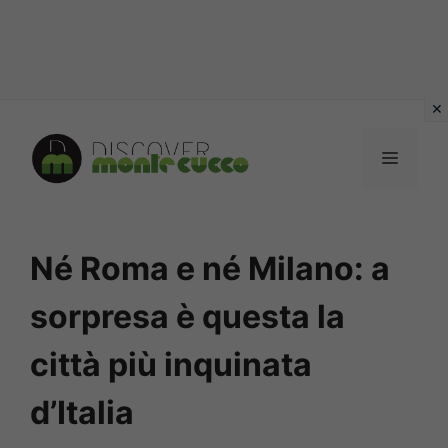
Vai
al
MENU
contenuto
Né Roma e né Milano: a
sorpresa è questa la
città più inquinata
d’Italia