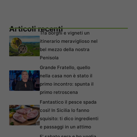
Articoli recenti
Tra borghi e vigneti un
itinerario meraviglioso nel
bel mezzo della nostra
Penisola
Grande Fratello, quello
nella casa non è stato il
primo incontro: spunta il
primo retroscena
Fantastico il pesce spada
così! In Sicilia lo fanno
squisito: ti dico ingredienti
e passaggi in un attimo
E’ sabato sera e ho voglia