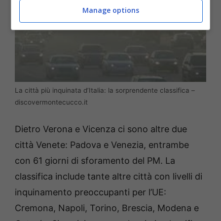
Manage options
La città più inquinata d’Italia: la sorprendente classifica –
discovermontecucco.it
Dietro Verona e Vicenza ci sono altre due
città Venete: Padova e Venezia, entrambe
con 61 giorni di sforamento del PM. La
classifica include tante altre città con livelli di
inquinamento preoccupanti per l’UE:
Cremona, Napoli, Torino, Brescia, Modena e