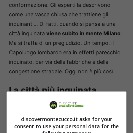
conformazione. Gli esperti la descrivono
come una vasca chiusa che trattiene gli
inquinanti… Di fatti, quando si pensa a una
città inquinata
viene subito in mente Milano
.
Ma si tratta di un pregiudizio. Un tempo, il
Capoluogo lombardo era in effetti parecchio
inquinato, per via delle fabbriche e della
congestione stradale. Oggi non è più così.
La città più inquinata
d’Italia: la sorprendente
classifica
discovermontecucco.it asks for your
consent to use your personal data for the
Per capire qual è la città più inquinata d’Italia