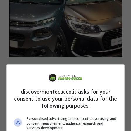
Scatta l’allarme Citroen, occhio se
hai una C3 o DS3: cosa hanno
scoperto
discovermontecucco.it asks for your
1 Ottobre 2025
consent to use your personal data for the
following purposes:
Personalised advertising and content, advertising and
content measurement, audience research and
services development