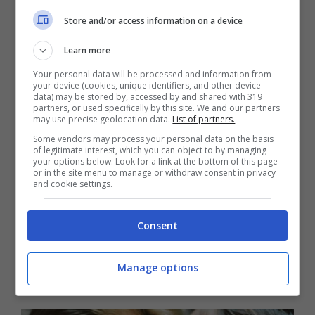
Store and/or access information on a device
Learn more
Your personal data will be processed and information from
your device (cookies, unique identifiers, and other device
data) may be stored by, accessed by and shared with 319
partners, or used specifically by this site. We and our partners
may use precise geolocation data.
List of partners.
Some vendors may process your personal data on the basis
of legitimate interest, which you can object to by managing
your options below. Look for a link at the bottom of this page
or in the site menu to manage or withdraw consent in privacy
Per la psicologia non è un buon
and cookie settings.
segno se vai su Instagram e fai
questo, ogni volta
Consent
29 Settembre 2025
Manage options