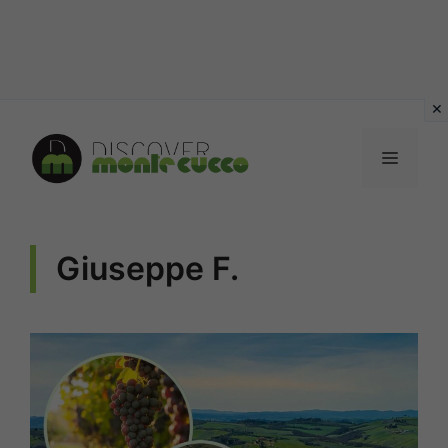
Vai
al
MENU
contenuto
Giuseppe F.